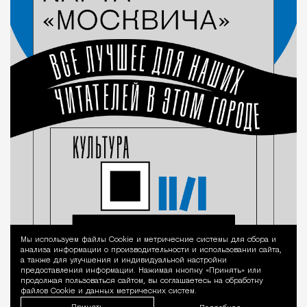
Мы используем файлы Сookie и метрические системы для сбора и
Уведомление 
анализа информации о производительности и использовании сайта,
а также для улучшения и индивидуальной настройки
предоставления информации. Нажимая кнопку «Принять» или
продолжая пользоваться сайтом, вы соглашаетесь на обработку
файлов Cookie и данных метрических систем.