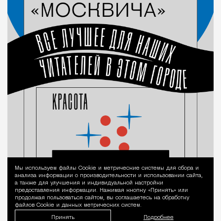
Мы используем файлы Сookie и метрические системы для сбора и
Уведомление 
анализа информации о производительности и использовании сайта,
а также для улучшения и индивидуальной настройки
предоставления информации. Нажимая кнопку «Принять» или
продолжая пользоваться сайтом, вы соглашаетесь на обработку
файлов Cookie и данных метрических систем.
Принять
Подробнее