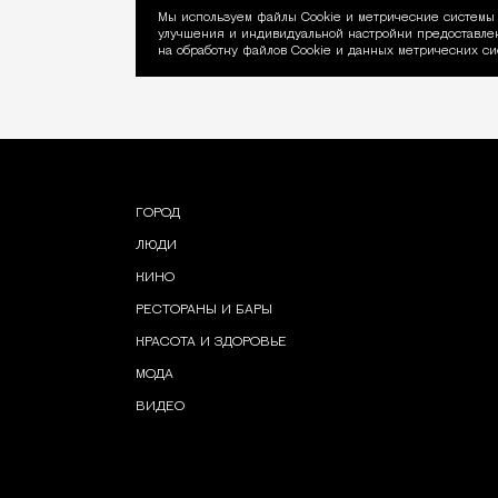
Мы используем файлы Сookie и метрические системы 
улучшения и индивидуальной настройки предоставлен
Уведомление об ис
на обработку файлов Cookie и данных метрических си
ГОРОД
ЛЮДИ
КИНО
РЕСТОРАНЫ И БАРЫ
КРАСОТА И ЗДОРОВЬЕ
МОДА
ВИДЕО