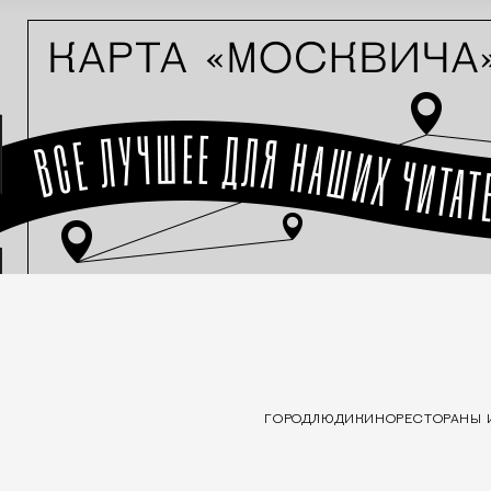
ГОРОД
ЛЮДИ
КИНО
РЕСТОРАНЫ 