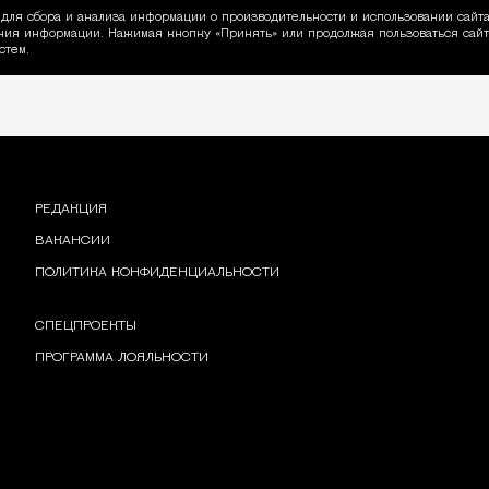
для сбора и анализа информации о производительности и использовании сайта
ия информации. Нажимая кнопку «Принять» или продолжая пользоваться сайто
пользовании Cookie
стем.
РЕДАКЦИЯ
ВАКАНСИИ
ПОЛИТИКА КОНФИДЕНЦИАЛЬНОСТИ
СПЕЦПРОЕКТЫ
ПРОГРАММА ЛОЯЛЬНОСТИ