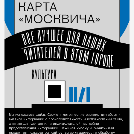
Мы используем файлы Сookie и метрические системы для сбора и
Уведомление 
анализа информации о производительности и использовании сайта,
а также для улучшения и индивидуальной настройки
предоставления информации. Нажимая кнопку «Принять» или
продолжая пользоваться сайтом, вы соглашаетесь на обработку