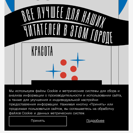
Мы используем файлы Сookie и метрические системы для сбора и
Уведомление 
анализа информации о производительности и использовании сайта,
а также для улучшения и индивидуальной настройки
предоставления информации. Нажимая кнопку «Принять» или
продолжая пользоваться сайтом, вы соглашаетесь на обработку
файлов Cookie и данных метрических систем.
Принять
Подробнее