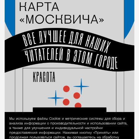
Мы используем файлы Сookie и метрические системы для сбора и
Уведомление 
анализа информации о производительности и использовании сайта,
а также для улучшения и индивидуальной настройки
предоставления информации. Нажимая кнопку «Принять» или
продолжая пользоваться сайтом, вы соглашаетесь на обработку