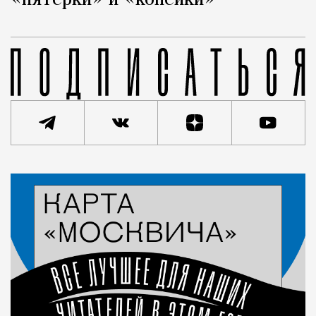
«пятерки» и «копейки»