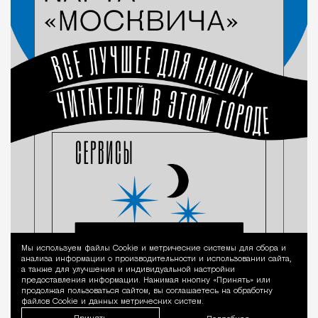
Мы используем файлы Сookie и метрические системы для сбора и
Уведомление 
анализа информации о производительности и использовании сайта,
а также для улучшения и индивидуальной настройки
предоставления информации. Нажимая кнопку «Принять» или
продолжая пользоваться сайтом, вы соглашаетесь на обработку
файлов Cookie и данных метрических систем.