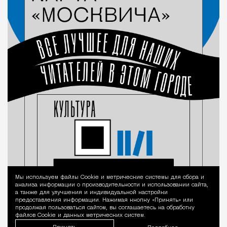
Мы используем файлы Сookie и метрические системы для сбора и
Уведомление 
анализа информации о производительности и использовании сайта,
а также для улучшения и индивидуальной настройки
предоставления информации. Нажимая кнопку «Принять» или
продолжая пользоваться сайтом, вы соглашаетесь на обработку
файлов Cookie и данных метрических систем.