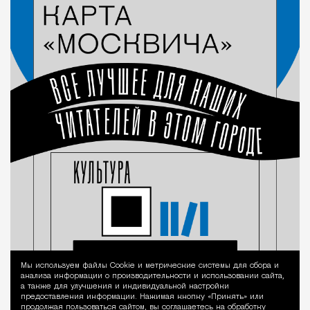
Мы используем файлы Сookie и метрические системы для сбора и
Уведомление 
анализа информации о производительности и использовании сайта,
а также для улучшения и индивидуальной настройки
предоставления информации. Нажимая кнопку «Принять» или
продолжая пользоваться сайтом, вы соглашаетесь на обработку