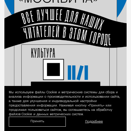
Мы используем файлы Сookie и метрические системы для сбора и
Уведомление 
анализа информации о производительности и использовании сайта,
а также для улучшения и индивидуальной настройки
предоставления информации. Нажимая кнопку «Принять» или
продолжая пользоваться сайтом, вы соглашаетесь на обработку
файлов Cookie и данных метрических систем.
Принять
Подробнее