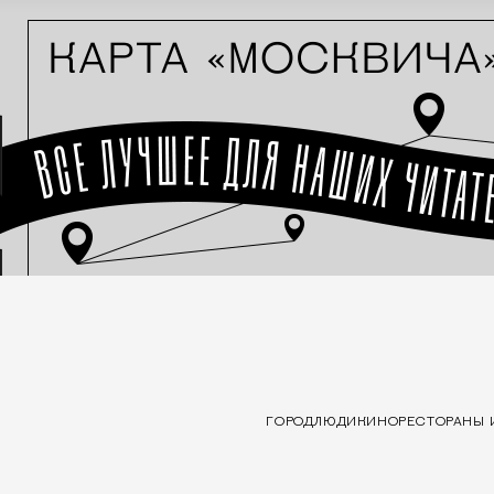
ГОРОД
ЛЮДИ
КИНО
РЕСТОРАНЫ 