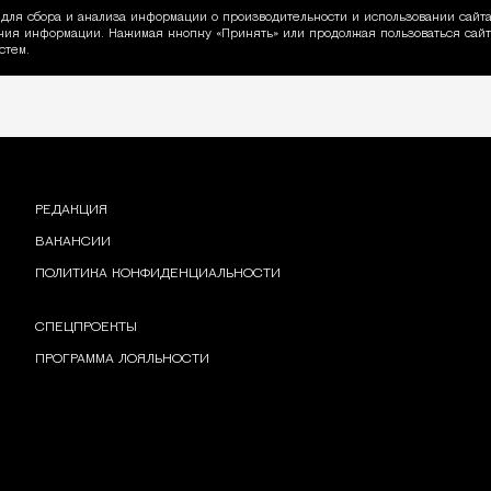
для сбора и анализа информации о производительности и использовании сайта
ия информации. Нажимая кнопку «Принять» или продолжая пользоваться сайто
пользовании Cookie
стем.
РЕДАКЦИЯ
ВАКАНСИИ
ПОЛИТИКА КОНФИДЕНЦИАЛЬНОСТИ
СПЕЦПРОЕКТЫ
ПРОГРАММА ЛОЯЛЬНОСТИ