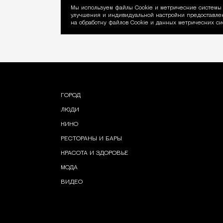
Мы используем файлы Сookie и метрические системы 
улучшения и индивидуальной настройки предоставлен
Уведомление об ис
на обработку файлов Cookie и данных метрических си
ГОРОД
ЛЮДИ
КИНО
РЕСТОРАНЫ И БАРЫ
КРАСОТА И ЗДОРОВЬЕ
МОДА
ВИДЕО