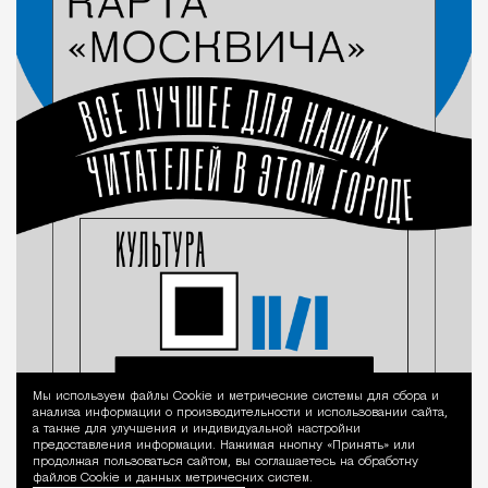
Мы используем файлы Сookie и метрические системы для сбора и
Уведомление 
анализа информации о производительности и использовании сайта,
а также для улучшения и индивидуальной настройки
предоставления информации. Нажимая кнопку «Принять» или
продолжая пользоваться сайтом, вы соглашаетесь на обработку
файлов Cookie и данных метрических систем.