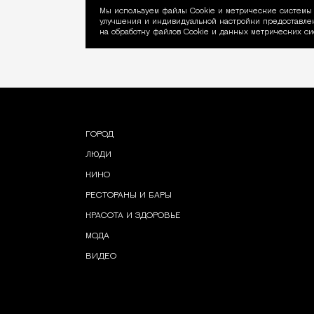
Мы используем файлы Сookie и метрические системы 
улучшения и индивидуальной настройки предоставлен
Уведомление об ис
на обработку файлов Cookie и данных метрических си
ГОРОД
ЛЮДИ
КИНО
РЕСТОРАНЫ И БАРЫ
КРАСОТА И ЗДОРОВЬЕ
МОДА
ВИДЕО