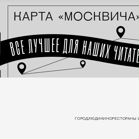
ГОРОД
ЛЮДИ
КИНО
РЕСТОРАНЫ 