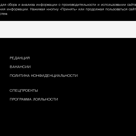
для сбора и анализа информации о производительности и использовании сайта
ия информации. Нажимая кнопку «Принять» или продолжая пользоваться сайто
пользовании Cookie
стем.
РЕДАКЦИЯ
ВАКАНСИИ
ПОЛИТИКА КОНФИДЕНЦИАЛЬНОСТИ
СПЕЦПРОЕКТЫ
ПРОГРАММА ЛОЯЛЬНОСТИ