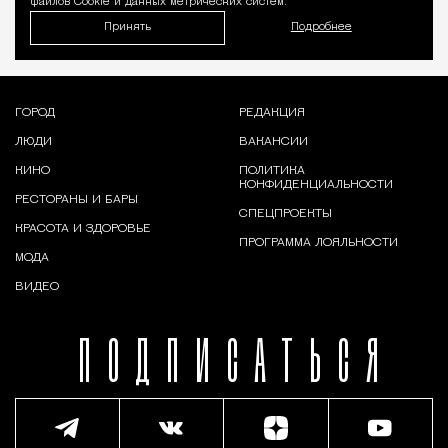
файлов Cookie и данных метрических систем.
Принять
Подробнее
ГОРОД
РЕДАКЦИЯ
ЛЮДИ
ВАКАНСИИ
КИНО
ПОЛИТИКА
КОНФИДЕНЦИАЛЬНОСТИ
РЕСТОРАНЫ И БАРЫ
СПЕЦПРОЕКТЫ
КРАСОТА И ЗДОРОВЬЕ
ПРОГРАММА ЛОЯЛЬНОСТИ
МОДА
ВИДЕО
ПОДПИСАТЬСЯ