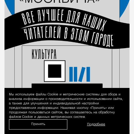
Мы используем файлы Сookie и метрические системы для сбора и
Уведомление 
анализа информации о производительности и использовании сайта,
а также для улучшения и индивидуальной настройки
предоставления информации. Нажимая кнопку «Принять» или
продолжая пользоваться сайтом, вы соглашаетесь на обработку
файлов Cookie и данных метрических систем.
Принять
Подробнее