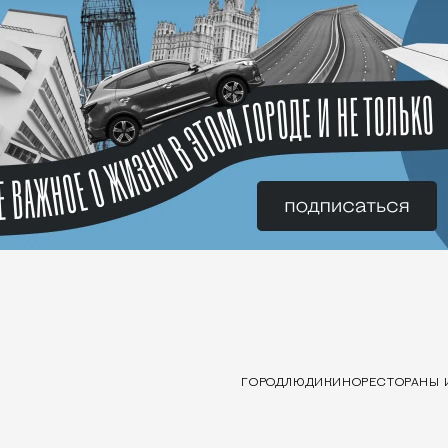
ГОРОД
ЛЮДИ
КИНО
РЕСТОРАНЫ 