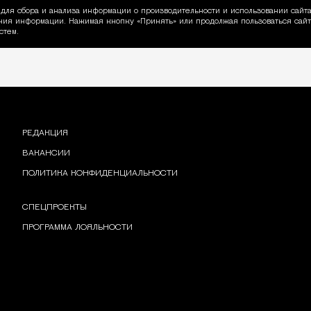
для сбора и анализа информации о производительности и использовании сайта
ия информации. Нажимая кнопку «Принять» или продолжая пользоваться сайто
пользовании Cookie
стем.
РЕДАКЦИЯ
ВАКАНСИИ
ПОЛИТИКА КОНФИДЕНЦИАЛЬНОСТИ
СПЕЦПРОЕКТЫ
ПРОГРАММА ЛОЯЛЬНОСТИ