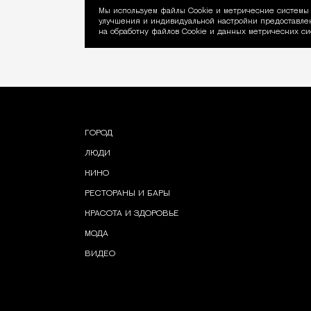
Мы используем файлы Сookie и метрические системы 
улучшения и индивидуальной настройки предоставлен
Уведомление об ис
на обработку файлов Cookie и данных метрических си
ГОРОД
ЛЮДИ
КИНО
РЕСТОРАНЫ И БАРЫ
КРАСОТА И ЗДОРОВЬЕ
МОДА
ВИДЕО