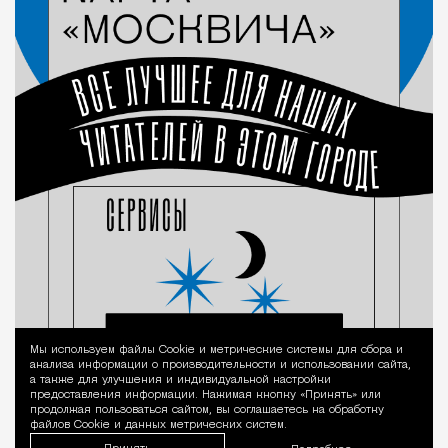
Мы используем файлы Сookie и метрические системы для сбора и
Уведомление 
анализа информации о производительности и использовании сайта,
а также для улучшения и индивидуальной настройки
предоставления информации. Нажимая кнопку «Принять» или
продолжая пользоваться сайтом, вы соглашаетесь на обработку
файлов Cookie и данных метрических систем.