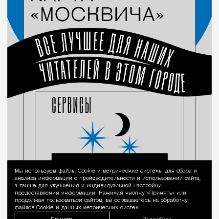
Мы используем файлы Сookie и метрические системы для сбора и
Уведомление 
анализа информации о производительности и использовании сайта,
а также для улучшения и индивидуальной настройки
предоставления информации. Нажимая кнопку «Принять» или
продолжая пользоваться сайтом, вы соглашаетесь на обработку
файлов Cookie и данных метрических систем.