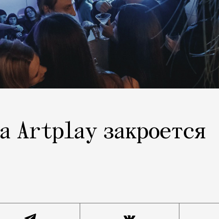
а Artplay закроется