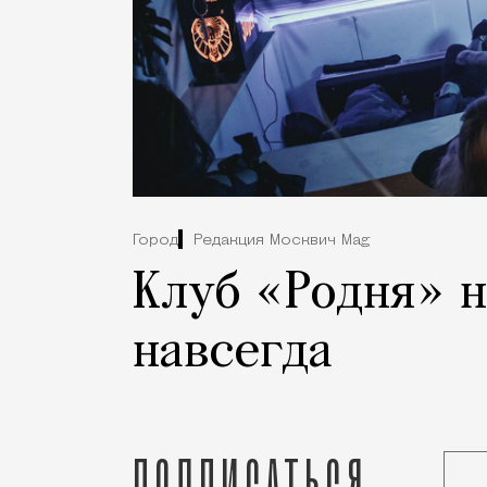
Город
Редакция Москвич Mag
Клуб «Родня» н
навсегда
Подписаться