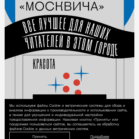
Мы используем файлы Сookie и метрические системы для сбора и
Уведомление 
анализа информации о производительности и использовании сайта,
а также для улучшения и индивидуальной настройки
предоставления информации. Нажимая кнопку «Принять» или
продолжая пользоваться сайтом, вы соглашаетесь на обработку
файлов Cookie и данных метрических систем.
Принять
Подробнее