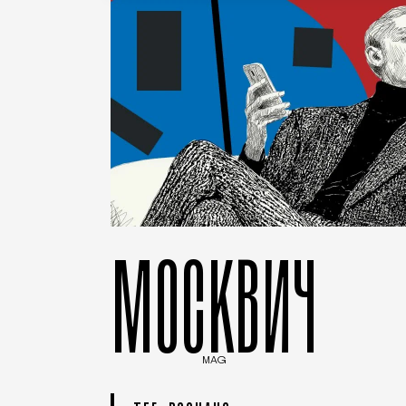
МОСКВИЧ
MAG