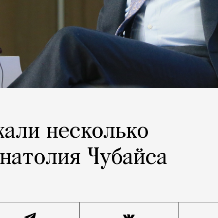
жали несколько
натолия Чубайса