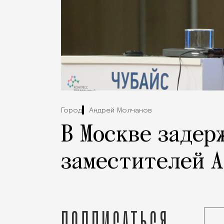
Город
Андрей Молчанов
В Москве задер
заместителей А
Подписаться