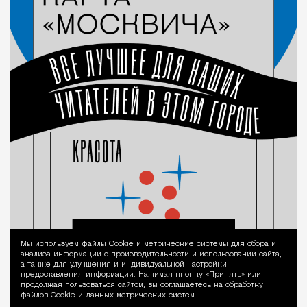
Мы используем файлы Сookie и метрические системы для сбора и
Уведомление 
анализа информации о производительности и использовании сайта,
а также для улучшения и индивидуальной настройки
предоставления информации. Нажимая кнопку «Принять» или
продолжая пользоваться сайтом, вы соглашаетесь на обработку
файлов Cookie и данных метрических систем.