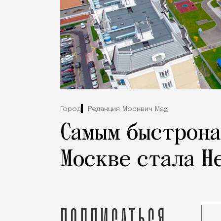
Город
Редакция Москвич Mag
Самым быстрона
Москве стала Н
Подписаться