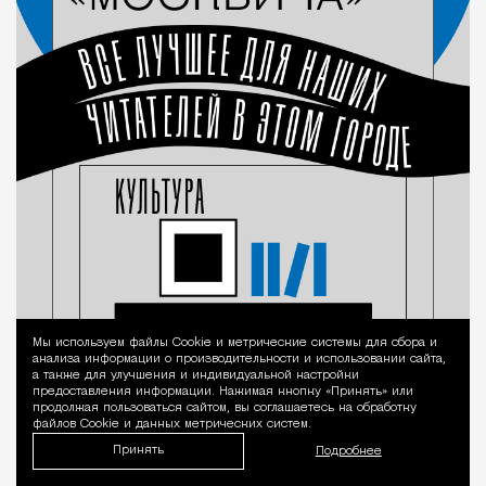
Мы используем файлы Сookie и метрические системы для сбора и
Уведомление 
анализа информации о производительности и использовании сайта,
а также для улучшения и индивидуальной настройки
предоставления информации. Нажимая кнопку «Принять» или
продолжая пользоваться сайтом, вы соглашаетесь на обработку
файлов Cookie и данных метрических систем.
Принять
Подробнее