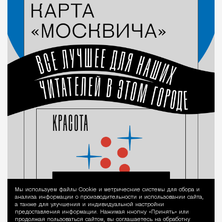
Мы используем файлы Сookie и метрические системы для сбора и
Уведомление 
анализа информации о производительности и использовании сайта,
а также для улучшения и индивидуальной настройки
предоставления информации. Нажимая кнопку «Принять» или
продолжая пользоваться сайтом, вы соглашаетесь на обработку