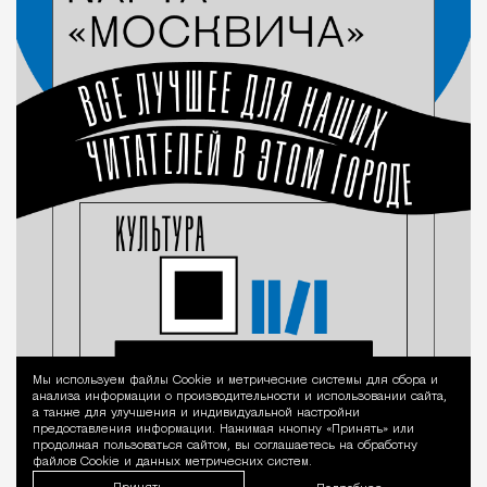
Мы используем файлы Сookie и метрические системы для сбора и
Уведомление 
анализа информации о производительности и использовании сайта,
а также для улучшения и индивидуальной настройки
предоставления информации. Нажимая кнопку «Принять» или
продолжая пользоваться сайтом, вы соглашаетесь на обработку
файлов Cookie и данных метрических систем.