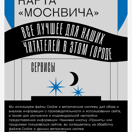
Мы используем файлы Сookie и метрические системы для сбора и
Уведомление 
анализа информации о производительности и использовании сайта,
а также для улучшения и индивидуальной настройки
предоставления информации. Нажимая кнопку «Принять» или
продолжая пользоваться сайтом, вы соглашаетесь на обработку
файлов Cookie и данных метрических систем.