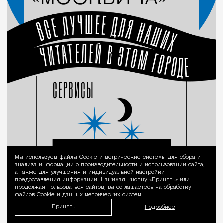
Мы используем файлы Сookie и метрические системы для сбора и
Уведомление 
анализа информации о производительности и использовании сайта,
а также для улучшения и индивидуальной настройки
предоставления информации. Нажимая кнопку «Принять» или
продолжая пользоваться сайтом, вы соглашаетесь на обработку
файлов Cookie и данных метрических систем.
Принять
Подробнее