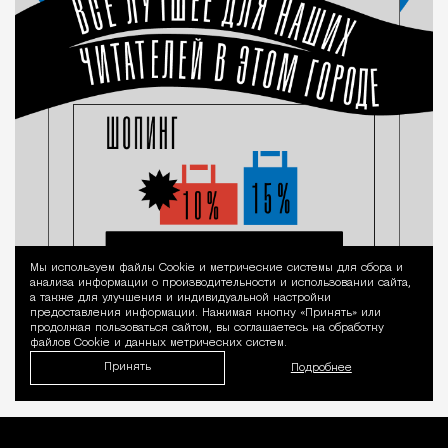
Мы используем файлы Сookie и метрические системы для сбора и
Уведомление 
анализа информации о производительности и использовании сайта,
а также для улучшения и индивидуальной настройки
предоставления информации. Нажимая кнопку «Принять» или
продолжая пользоваться сайтом, вы соглашаетесь на обработку
файлов Cookie и данных метрических систем.
Принять
Подробнее