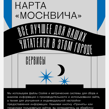
Мы используем файлы Сookie и метрические системы для сбора и
Уведомление 
анализа информации о производительности и использовании сайта,
а также для улучшения и индивидуальной настройки
предоставления информации. Нажимая кнопку «Принять» или
продолжая пользоваться сайтом, вы соглашаетесь на обработку