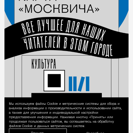
Мы используем файлы Сookie и метрические системы для сбора и
Уведомление 
анализа информации о производительности и использовании сайта,
а также для улучшения и индивидуальной настройки
предоставления информации. Нажимая кнопку «Принять» или
продолжая пользоваться сайтом, вы соглашаетесь на обработку
файлов Cookie и данных метрических систем.