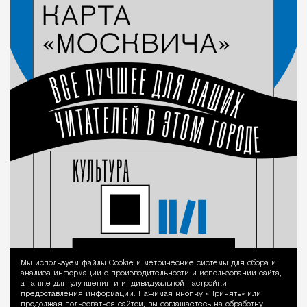
Мы используем файлы Сookie и метрические системы для сбора и
Уведомление 
анализа информации о производительности и использовании сайта,
а также для улучшения и индивидуальной настройки
предоставления информации. Нажимая кнопку «Принять» или
продолжая пользоваться сайтом, вы соглашаетесь на обработку