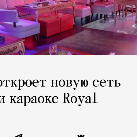
откроет новую сеть
и караоке Royal