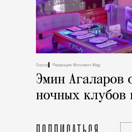
Город
Редакция Москвич Mag
Эмин Агаларов 
ночных клубов 
Подписаться