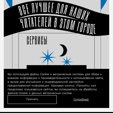
Мы используем файлы Сookie и метрические системы для сбора и
Уведомление 
анализа информации о производительности и использовании сайта,
а также для улучшения и индивидуальной настройки
предоставления информации. Нажимая кнопку «Принять» или
продолжая пользоваться сайтом, вы соглашаетесь на обработку
файлов Cookie и данных метрических систем.
Принять
Подробнее