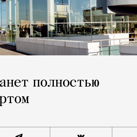
анет полностью
ортом