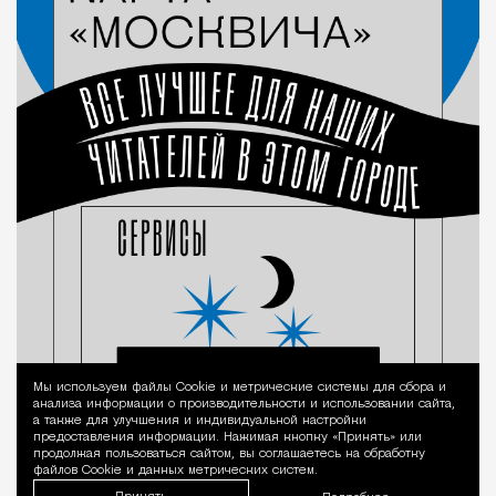
Мы используем файлы Сookie и метрические системы для сбора и
Уведомление 
анализа информации о производительности и использовании сайта,
а также для улучшения и индивидуальной настройки
предоставления информации. Нажимая кнопку «Принять» или
продолжая пользоваться сайтом, вы соглашаетесь на обработку
файлов Cookie и данных метрических систем.