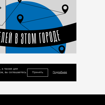
, а также для
Принять
м, вы соглашаетесь
Подробнее