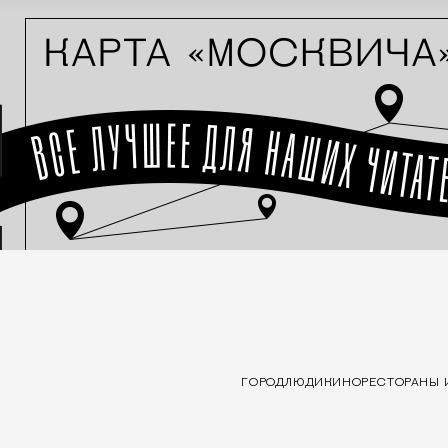
ГОРОД
ЛЮДИ
КИНО
РЕСТОРАНЫ 