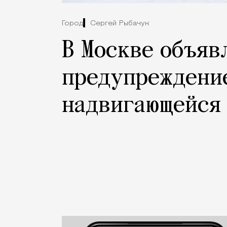
Город
Сергей Рыбачук
В Москве объяв
предупреждение
надвигающейся