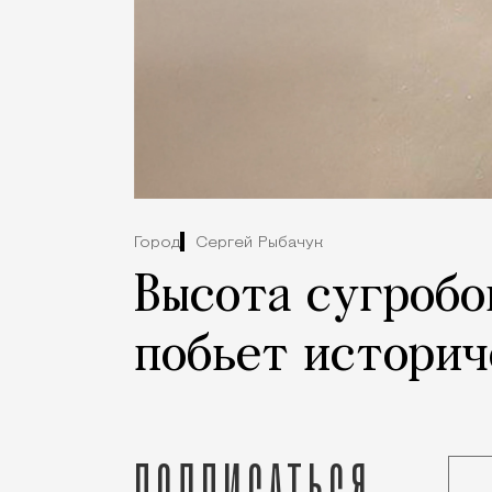
Город
Сергей Рыбачук
Высота сугробо
побьет историч
Подписаться