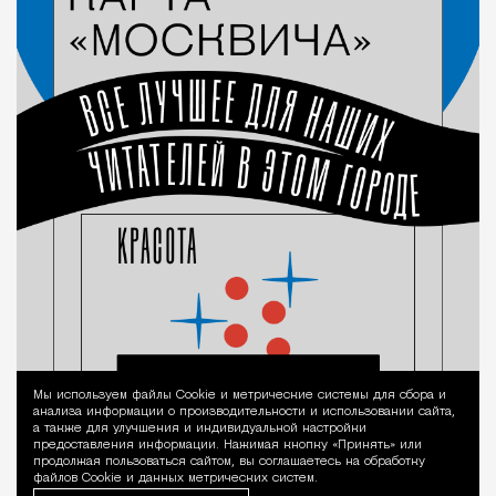
Мы используем файлы Сookie и метрические системы для сбора и
Уведомление 
анализа информации о производительности и использовании сайта,
а также для улучшения и индивидуальной настройки
предоставления информации. Нажимая кнопку «Принять» или
продолжая пользоваться сайтом, вы соглашаетесь на обработку
файлов Cookie и данных метрических систем.