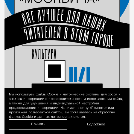
Мы используем файлы Сookie и метрические системы для сбора и
Уведомление 
анализа информации о производительности и использовании сайта,
а также для улучшения и индивидуальной настройки
предоставления информации. Нажимая кнопку «Принять» или
продолжая пользоваться сайтом, вы соглашаетесь на обработку
файлов Cookie и данных метрических систем.
Принять
Подробнее