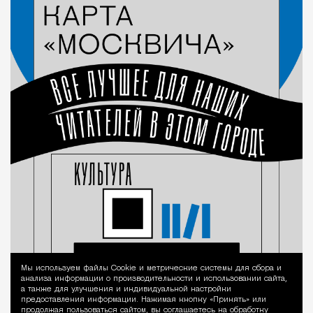
Мы используем файлы Сookie и метрические системы для сбора и
Уведомление 
анализа информации о производительности и использовании сайта,
а также для улучшения и индивидуальной настройки
предоставления информации. Нажимая кнопку «Принять» или
продолжая пользоваться сайтом, вы соглашаетесь на обработку