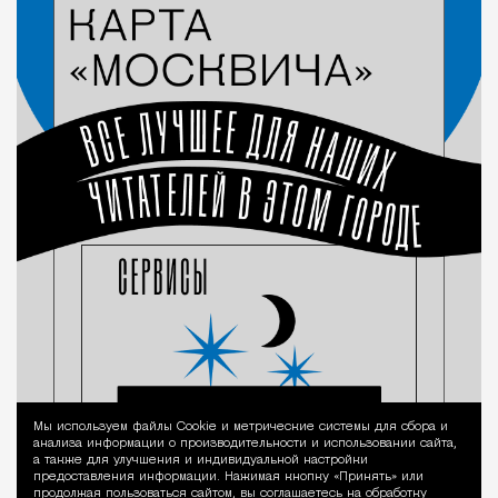
Мы используем файлы Сookie и метрические системы для сбора и
Уведомление 
анализа информации о производительности и использовании сайта,
а также для улучшения и индивидуальной настройки
предоставления информации. Нажимая кнопку «Принять» или
продолжая пользоваться сайтом, вы соглашаетесь на обработку