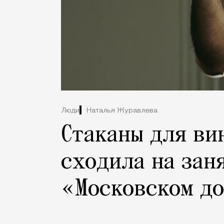
Люди
Наталья Журавлева
Стаканы для ви
сходила на зан
«Московском д