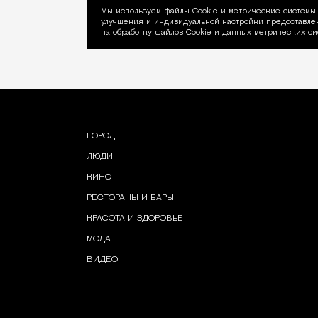
Мы используем файлы Сookie и метрические системы 
улучшения и индивидуальной настройки предоставлен
Уведомление об ис
на обработку файлов Cookie и данных метрических си
ГОРОД
ЛЮДИ
КИНО
РЕСТОРАНЫ И БАРЫ
КРАСОТА И ЗДОРОВЬЕ
МОДА
ВИДЕО