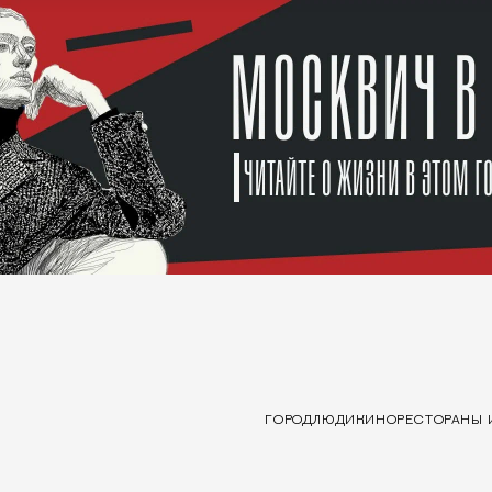
ГОРОД
ЛЮДИ
КИНО
РЕСТОРАНЫ 