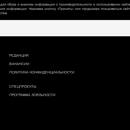
для сбора и анализа информации о производительности и использовании сайта
ия информации. Нажимая кнопку «Принять» или продолжая пользоваться сайто
пользовании Cookie
стем.
РЕДАКЦИЯ
ВАКАНСИИ
ПОЛИТИКА КОНФИДЕНЦИАЛЬНОСТИ
СПЕЦПРОЕКТЫ
ПРОГРАММА ЛОЯЛЬНОСТИ