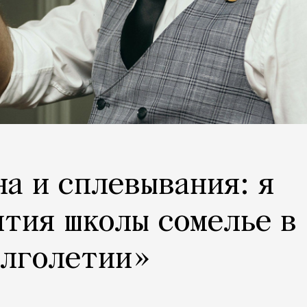
на и сплевывания: я
ятия школы сомелье в
олголетии»