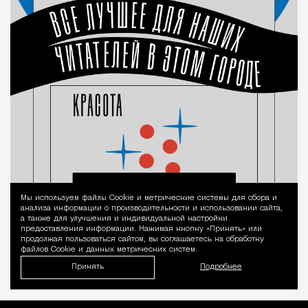
Мы используем файлы Сookie и метрические системы для сбора и
Уведомление 
анализа информации о производительности и использовании сайта,
а также для улучшения и индивидуальной настройки
предоставления информации. Нажимая кнопку «Принять» или
продолжая пользоваться сайтом, вы соглашаетесь на обработку
файлов Cookie и данных метрических систем.
Принять
Подробнее