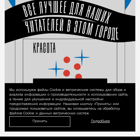
Мы используем файлы Сookie и метрические системы для сбора и
Уведомление 
анализа информации о производительности и использовании сайта,
а также для улучшения и индивидуальной настройки
предоставления информации. Нажимая кнопку «Принять» или
продолжая пользоваться сайтом, вы соглашаетесь на обработку
файлов Cookie и данных метрических систем.
Принять
Подробнее