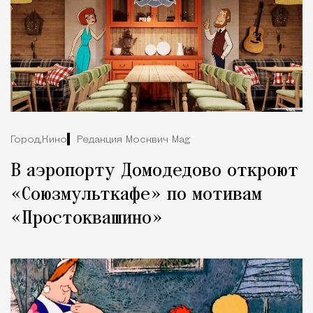
Город,
Кино
Редакция Москвич Mag
В аэропорту Домодедово откроют
«Союзмульткафе» по мотивам
«Простоквашино»