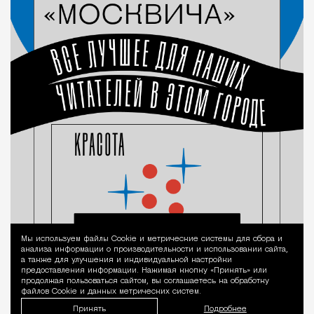
Мы используем файлы Сookie и метрические системы для сбора и
Уведомление 
анализа информации о производительности и использовании сайта,
а также для улучшения и индивидуальной настройки
предоставления информации. Нажимая кнопку «Принять» или
продолжая пользоваться сайтом, вы соглашаетесь на обработку
файлов Cookie и данных метрических систем.
Принять
Подробнее