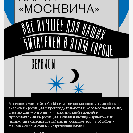
Мы используем файлы Сookie и метрические системы для сбора и
Уведомление 
анализа информации о производительности и использовании сайта,
а также для улучшения и индивидуальной настройки
предоставления информации. Нажимая кнопку «Принять» или
продолжая пользоваться сайтом, вы соглашаетесь на обработку
файлов Cookie и данных метрических систем.