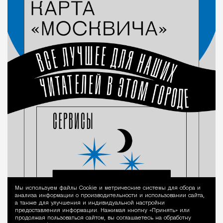
Мы используем файлы Сookie и метрические системы для сбора и
Уведомление 
анализа информации о производительности и использовании сайта,
а также для улучшения и индивидуальной настройки
предоставления информации. Нажимая кнопку «Принять» или
продолжая пользоваться сайтом, вы соглашаетесь на обработку