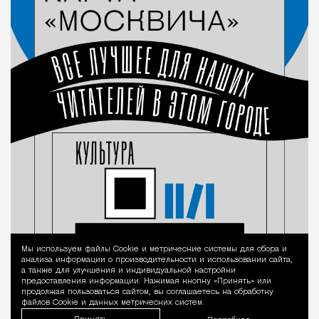
Мы используем файлы Сookie и метрические системы для сбора и
Уведомление 
анализа информации о производительности и использовании сайта,
а также для улучшения и индивидуальной настройки
предоставления информации. Нажимая кнопку «Принять» или
продолжая пользоваться сайтом, вы соглашаетесь на обработку
файлов Cookie и данных метрических систем.