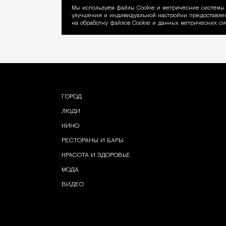
Мы используем файлы Сookie и метрические системы 
улучшения и индивидуальной настройки предоставлен
Уведомление об ис
на обработку файлов Cookie и данных метрических си
ГОРОД
ЛЮДИ
КИНО
РЕСТОРАНЫ И БАРЫ
КРАСОТА И ЗДОРОВЬЕ
МОДА
ВИДЕО