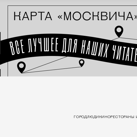
ГОРОД
ЛЮДИ
КИНО
РЕСТОРАНЫ 