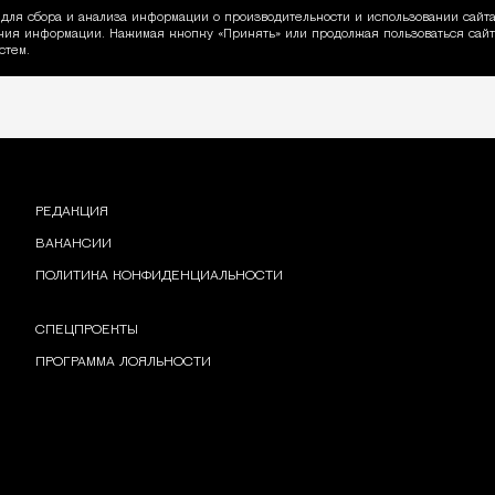
для сбора и анализа информации о производительности и использовании сайта
ия информации. Нажимая кнопку «Принять» или продолжая пользоваться сайто
пользовании Cookie
стем.
РЕДАКЦИЯ
ВАКАНСИИ
ПОЛИТИКА КОНФИДЕНЦИАЛЬНОСТИ
СПЕЦПРОЕКТЫ
ПРОГРАММА ЛОЯЛЬНОСТИ