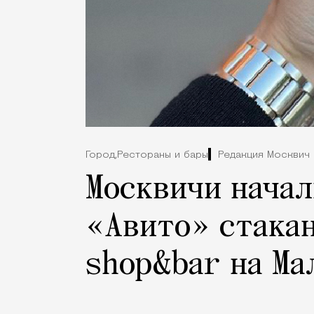
Город,
Рестораны и бары
Редакция Москвич
Москвичи начал
«Авито» стакан
shop&bar на Ма